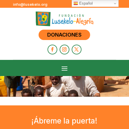
Español
info@lusekelo.org
DONACIONES
¡Ábreme la puerta!