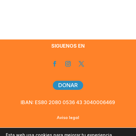
SIGUENOS EN
DONAR
IBAN: ES80 2080 0536 43 3040006469
Aviso legal
Política de privacidad
Esta web usa cookies para mejorar tu experiencia.