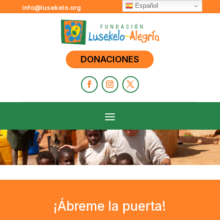
Español
info@lusekelo.org
DONACIONES
¡Ábreme la puerta!