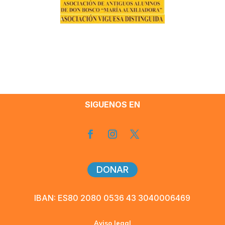
SIGUENOS EN
DONAR
IBAN: ES80 2080 0536 43 3040006469
Aviso legal