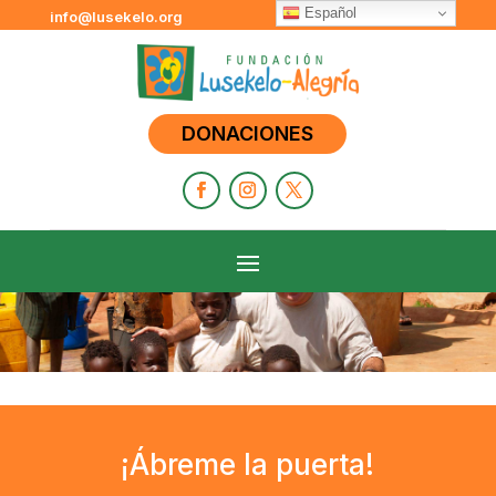
Español
info@lusekelo.org
DONACIONES
¡Ábreme la puerta!