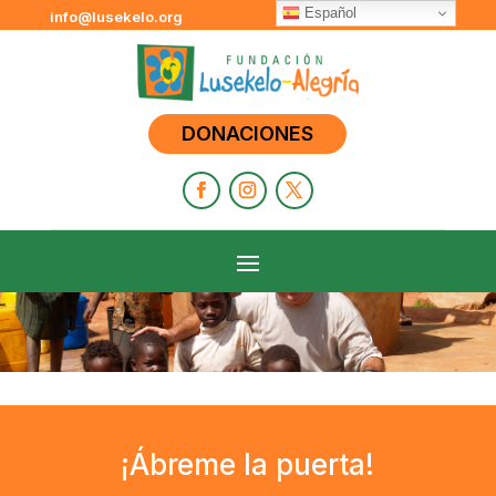
Español
info@lusekelo.org
DONACIONES
¡Ábreme la puerta!