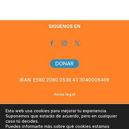
SIGUENOS EN
DONAR
IBAN: ES80 2080 0536 43 3040006469
Aviso legal
Política de privacidad
Esta web usa cookies para mejorar tu experiencia.
Suponemos que estarás de acuerdo, pero en cualquier
caso tú decides.
Cookies
Puedes informarte más sobre qué cookies estamos