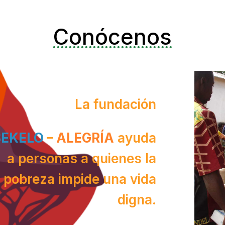
Conócenos
La fundación
SEKELO
–
ALEGRÍA
ayuda
a personas a quienes la
pobreza impide una vida
digna.