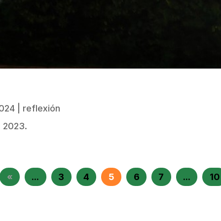
2024
|
reflexión
d 2023.
«
...
3
4
5
6
7
...
10