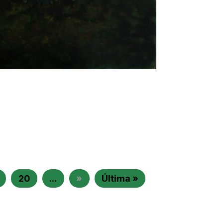
20
...
»
Última »