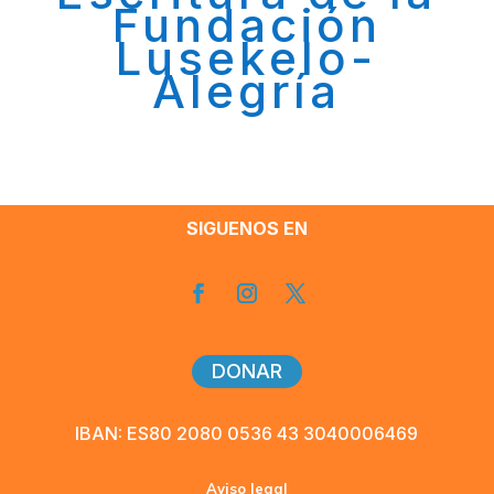
Fundación
Lusekelo-
Alegría
SIGUENOS EN
DONAR
IBAN: ES80 2080 0536 43 3040006469
Aviso legal