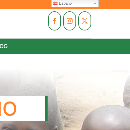
Español
LOG
IO