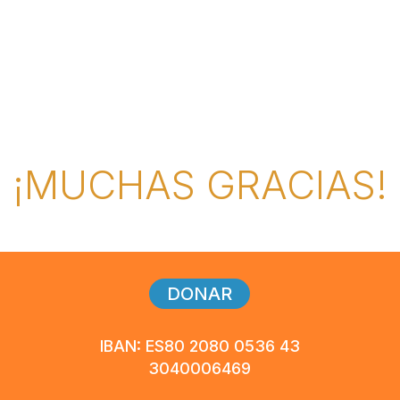
¡MUCHAS GRACIAS!
DONAR
IBAN: ES80 2080 0536 43
3040006469