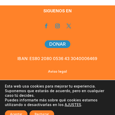
SIGUENOS EN
DONAR
IBAN: ES80 2080 0536 43 3040006469
Aviso legal
Política de privacidad
Esta web usa cookies para mejorar tu experiencia.
Suponemos que estarás de acuerdo, pero en cualquier
caso tú decides.
Cookies
Puedes informarte más sobre qué cookies estamos
utilizando o desactivarlas en los
AJUSTES
.
©2026 Lusekelo-Alegría. Todos los derechos
reservados
Aceptar
Rechazar